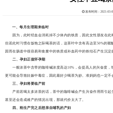
发布时间：2021-0
一、每月生理期来临时
因为，此时经血会消耗掉不少体内的铁质，因此女性朋友在此时
但若此时习惯在饭饱之际喝茶的话，这茶叶中含有高达至50%的
因而在肠道中很容易和食糜中的铁质或补血药中的铁结石产生沉淀
二、孕妇正值
怀孕
期
一般浓茶中含带的咖啡碱浓度高达10%，会提高人的兴奋度，
更可能会导致妊娠中毒症，因此最好少喝茶为妙。准妈妈也一定不
三、孕妇将要临产前
产前若喝太多浓茶的话，茶中的咖啡碱会产生兴奋作用而引起失
甚至还会造成难产的情况出现，那就代价太大了。
四、刚生产完之后想亲自哺乳的产妇