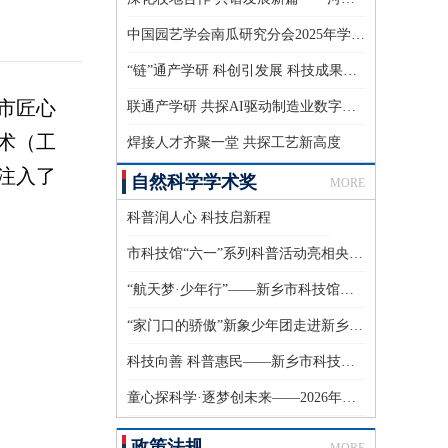
中国园艺学会南瓜研究分会2025年学术年会暨第七次会员代表大会成功召开
“链”通产学研 科创引发展 科技成果校企对接会隆重举行
市匠心
联通产学研 共探AI驱动制造业数字化转型新路径
术（工
焊接人才齐聚一堂 共探工艺新高度
注入了
自然科学学术奖
MORE
科普润人心 科技启新程
市科技馆“六一”系列科普活动亮相央视《新闻联播》
“航天梦·少年行”——新乡市科技馆开展2026年中国航天日主题科普实践活动
“家门口的骄傲”新象少年团走进新乡市科技馆 共赴科学之约
科技向善 科普惠民——新乡市科技馆精准服务特殊群体
童心探科学·逐梦创未来——2026年新乡市科技馆庆“六一”科普实践活动
政策法规