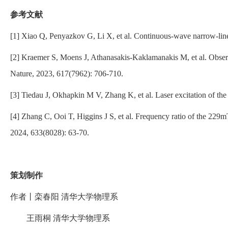
参考文献
[1] Xiao Q, Penyazkov G, Li X, et al. Continuous-wave narrow-linew
[2] Kraemer S, Moens J, Athanasakis-Kaklamanakis M, et al. Observa
Nature, 2023, 617(7962): 706-710.
[3] Tiedau J, Okhapkin M V, Zhang K, et al. Laser excitation of th
[4] Zhang C, Ooi T, Higgins J S, et al. Frequency ratio of the 229m
2024, 633(8028): 63-70.
策划制作
作者丨栾春阳 清华大学物理系
王雨桐 清华大学物理系