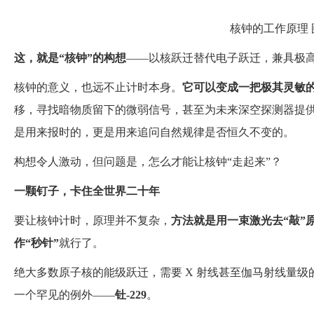
核钟的工作原理
这，就是
“
核钟
”
的构想
——以核跃迁替代电子跃迁，兼具极
核钟的意义，也远不止计时本身。
它可以变成一把极其灵敏
移，寻找暗物质留下的微弱信号，甚至为未来深空探测器提
是用来报时的，更是用来追问自然规律是否恒久不变的。
构想令人激动，但问题是，怎么才能让核钟“走起来”？
一颗钉子，卡住全世界二十年
要让核钟计时，原理并不复杂，
方法就是
用一束激光去
“
敲
”
作
“
秒针
”
就行了。
绝大多数原子核的能级跃迁，需要 X 射线甚至伽马射线量
一个罕见的例外——
钍-229
。