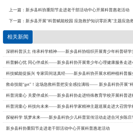
上一篇：
新乡县科协重阳节走进老干部活动中心开展科普惠老活动
下一篇：
新乡县开展“科普赋能校园 应急救护知识零距离”主题应急
相关新闻
深耕科普沃土 传承科学精神——新乡县科协组织开展青少年科普研学
科普解心忧 同心伴成长——新乡县科协开展青少年心理健康服务走进
科技赋能促振兴 专家田间送真经——新乡县科协开展水稻种植科普服
救命技能“get”！这场急救科普把安全感拉满啦—— 新乡县科协开展“
科普润童心 关爱伴成长——新乡县科协走进特殊教育学校开展科普进
科普润童心 科技向未来——新乡县科学家精神主题巡展走进大召营学
探秘科学 筑梦未来——新乡县科协少儿科普宣传活动走进合河乡陈庄
新乡县科协重阳节走进老干部活动中心开展科普惠老活动